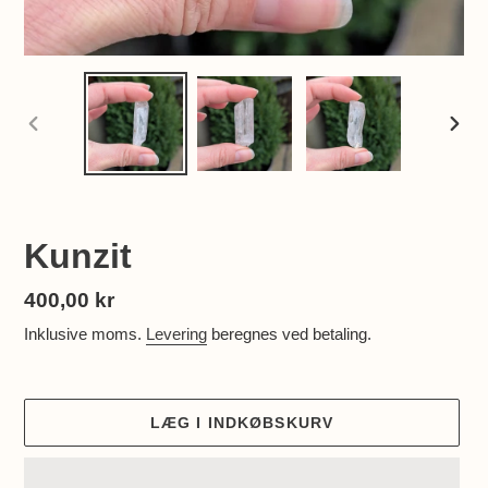
FORRIGE
NÆS
BILLEDE
BILL
Kunzit
Normalpris
400,00 kr
Inklusive moms.
Levering
beregnes ved betaling.
LÆG I INDKØBSKURV