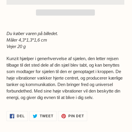
Lægger
produkt
Du køber varen på billedet.
i
Måler 4,3*1,3*1,6 cm
din
Vejer 20 g
indkøbskurv
Kunzit hjælper i generhvervelse af sjælen, den letter rejsen
tilbage til det sted dele af din sjæl blev tabt, og kan benyttes
som modtager for sjælen til den er genoptaget i kroppen. De
høje vibrationer vækker hjerte centret, og producerer kærlige
tanker og kommunikation. Den bringer fred og universel
forbundethed. Med sine høje vibrationer vil den beskytte din
energi, og giver dig evnen til at blive i dig selv.
DEL
TWEET
PIN
DEL
TWEET
PIN DET
PÅ
PÅ
PÅ
FACEBOOK
TWITTER
PINTEREST